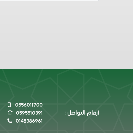
0556011700
أرقام التواصل :
0595510391
0148386961